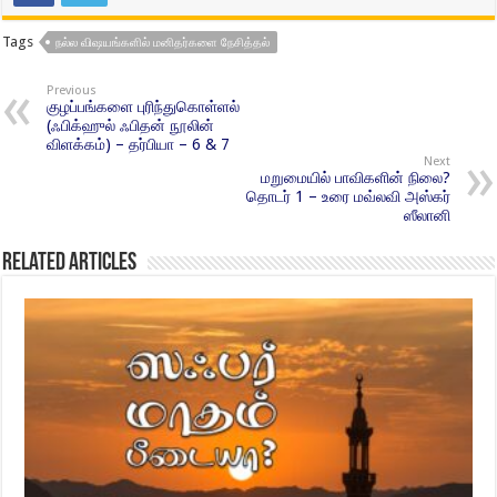
Tags
நல்ல விஷயங்களில் மனிதர்களை நேசித்தல்
Previous
குழப்பங்களை புரிந்துகொள்ளல்
(ஃபிக்ஹுல் ஃபிதன் நூலின்
விளக்கம்) – தர்பியா – 6 & 7
Next
மறுமையில் பாவிகளின் நிலை?
தொடர் 1 – உரை மவ்லவி அஸ்கர்
ஸீலானி
Related Articles