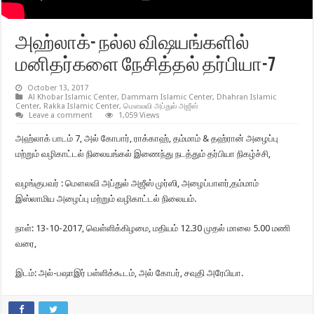
அஹ்லாக்- நல்ல விஷயங்களில்
மனிதர்களை நேசித்தல் தர்பியா-7
October 13, 2017
Al Khobar Islamic Center
,
Dammam Islamic Center
,
Dhahran Islamic
Center
,
Rakka Islamic Center
,
மௌலவி அப்துல் அஜீஸ்
Leave a comment
1,059 Views
அஹ்லாக் பாடம் 7, அல் கோபார், ராக்காஹ், தம்மாம் & தஹ்ரான் அழைப்பு
மற்றும் வழிகாட்டல் நிலையங்கல் இணைந்து நடத்தும் தர்பியா நிகழ்ச்சி,
வழங்குபவர் : மௌலவி அப்துல் அஜீஸ் முர்ஸி, அழைப்பாளர்,தம்மாம்
இஸ்லாமிய அழைப்பு மற்றும் வழிகாட்டல் நிலையம்.
நாள்: 13-10-2017, வெள்ளிக்கிழமை, மதியம் 12.30 முதல் மாலை 5.00 மணி
வரை,
இடம்: அல்-பஷாஇர் பள்ளிக்கூடம், அல் கோபர், சவுதி அரேபியா.