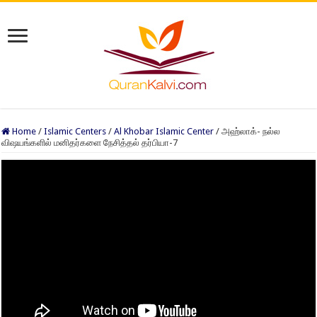
Home
/
Islamic Centers
/
Al Khobar Islamic Center
/
அஹ்லாக்- நல்ல
விஷயங்களில் மனிதர்களை நேசித்தல் தர்பியா-7