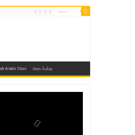
lah Arabic Class
தொடர்புக்கு
ாத் ஜும்ஆ தமிழாக்கம், Jamia Al