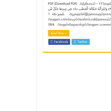
PDF (Download PDF) அத்தியாயம் – 111;லஹப்–தீச்சுவாலை வசனங்கள் –5 َا أَبِي
لَهَبٍ وَتَبَّ ﴿١﴾ مَا أَغْنَىٰ عَنْهُ مَالُهُ وَمَا كَسَبَ ﴿٢﴾ سَيَصْلَىٰ نَارًا ذَاتَ لَهَبٍ ﴿٣﴾ وَامْرَأَتُهُ حَمَّالَةَ الْحَطَبِ ﴿٤﴾ فِي جِيدِهَا حَبْلٌ مِّن
مَّسَدٍ ﴿٥﴾ 1. அபூலஹபின்இருகைகளும்நாசமாகிவிட்டது. அவனும்நாசமாகிவிட்டான். 2.
அவனுடையசெல்வமும்அவன்சம்பாதித்தவையும்
3&4. அவனும்விறகுசுமக்கும்அவனுடையமனைவியும்
Read More »
Facebook
Twitter