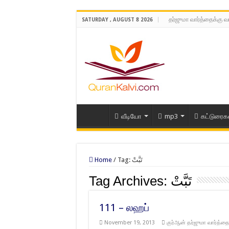
தர்ஜுமா வார்த்தைக்கு வ
SATURDAY , AUGUST 8 2026
வீடியோ
mp3
கட்டுரைக
Home
/
Tag:
تَبَّتْ
Tag Archives:
تَبَّتْ
111 – லஹப்
November 19, 2013
குர்ஆன் தர்ஜுமா வார்த்தை