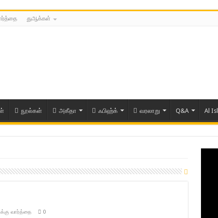
ார்த்தை
துஆக்கள்
ள்
நூல்கள்
அகீதா
ஃபிஹ்க்
வரலாறு
Q&A
Al Is
க்கு வார்த்தை
0
ரிய