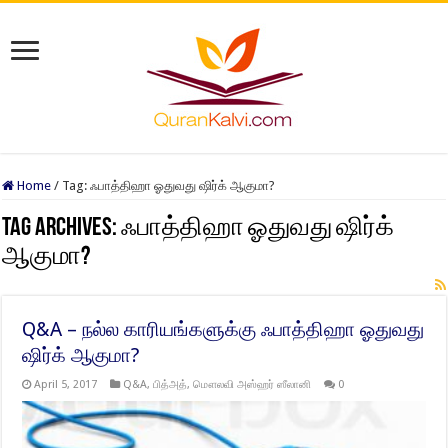
Home
/
Tag:
ஃபாத்திஹா ஓதுவது ஷிர்க் ஆகுமா?
Tag Archives:
ஃபாத்திஹா ஓதுவது ஷிர்க்
ஆகுமா?
Q&A – நல்ல காரியங்களுக்கு ஃபாத்திஹா ஓதுவது
ஷிர்க் ஆகுமா?
April 5, 2017
Q&A
,
பித்அத்
,
மௌலவி அஸ்ஹர் ஸீலானி
0