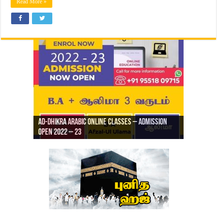
Read More »
Ad-Dhikra Arabic Online Classes – Admission
ரியாத் ஜும்ஆ தமிழாக்கம், Jamia Al Hajiri
Open 2022 – 23
Ad-Dhikra Arabic Online Classes – BA Arabic
AD DHIKRA ARABIC COLLEGE ADMISSION
Masjid (Kuwait Masjid), Malaz, Riyadh