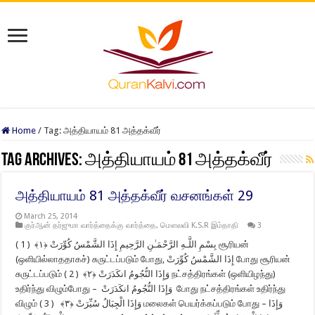
Home
/
Tag:
அத்தியாயம் 81 அத்தக்வீர்
Tag Archives:
அத்தியாயம் 81 அத்தக்வீர்
அத்தியாயம் 81 அத்தக்வீர் வசனங்கள் 29
March 25, 2014
குர்ஆன் தர்ஜுமா வார்த்தைக்கு வார்த்தை
,
மௌலவி K.S.R இம்தாதி
3
بِسْمِ اللَّـهِ الرَّحْمَـٰنِ الرَّحِيمِ إِذَا الشَّمْسُ كُوِّرَتْ ﴿١﴾ ( 1 ) சூரியன்
(ஒளியில்லாததாகச்) சுருட்டப்படும் போது, إِذَا الشَّمْسُ كُوِّرَتْ போது சூரியன்
சுருட்டப்படும் وَإِذَا النُّجُومُ انكَدَرَتْ ﴿٢﴾ ( 2 ) நட்சத்திரங்கள் (ஒளியிழந்து)
உதிர்ந்து விழும்போது – وَإِذَا النُّجُومُ انكَدَرَتْ போது நட்சத்திரங்கள் உதிர்ந்து
விழும் وَإِذَا الْجِبَالُ سُيِّرَتْ ﴿٣﴾ ( 3 ) மலைகள் பெயர்க்கப்படும் போது – وَإِذَا