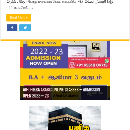
الْجِبَالُ سُيِّرَتْ போது மலைகள் பெயர்க்கப்படும் وَإِذَا الْعِشَارُ عُطِّلَتْ ﴿٤﴾
( 4 ) கர்ப்பிணி …
Read More »
Ad-Dhikra Arabic Online Classes – Admission
ரியாத் ஜும்ஆ தமிழாக்கம், Jamia Al Hajiri
Open 2022 – 23
Ad-Dhikra Arabic Online Classes – BA Arabic
AD DHIKRA ARABIC COLLEGE ADMISSION
Masjid (Kuwait Masjid), Malaz, Riyadh