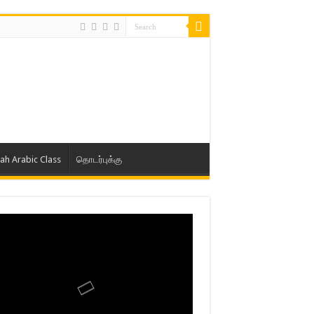
lah Arabic Class
தொடர்புக்கு
ாத் ஜும்ஆ தமிழாக்கம், Jamia Al