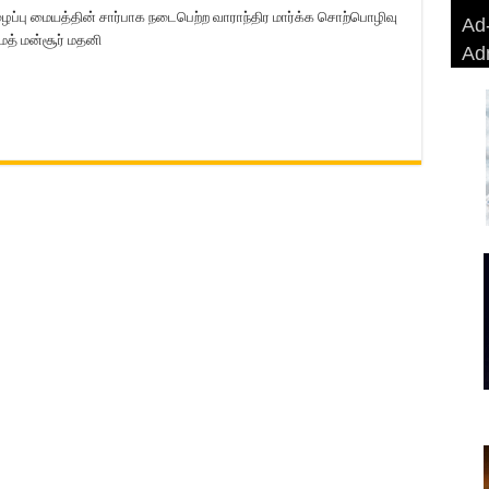
்பு மையத்தின் சார்பாக நடைபெற்ற வாராந்திர மார்க்க சொற்பொழிவு
Ad-
Ad-
AD
Haj
மத் மன்சூர் மதனி
Ad
BA
AD
Ri