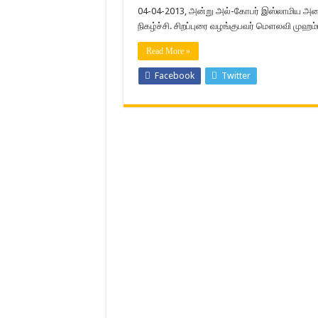
04-04-2013, அன்று அல்-கோபர் இஸ்லாமிய அழைப
நிகழ்ச்சி. சிறப்புரை வழங்குபவர் மௌலவி முஹம்
Read More »
Facebook
Twitter