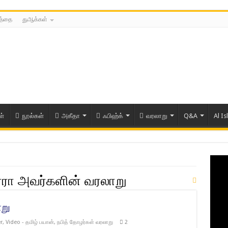
்த்தை
துஆக்கள்
ள்
நூல்கள்
அகீதா
ஃபிஹ்க்
வரலாறு
Q&A
Al Is
ரா அவர்களின் வரலாறு
று
r
,
Video - தமிழ் பயான்
,
நபித் தோழர்கள் வரலாறு
2
ரிய