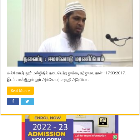
அல்கோபர் நூர் மஸ்ஜிதில் நடைபெற்ற ஜும்ஆ தர்ஜுமா, நாள் : 17:03:2017,
இடம் : மஸ்ஜிதுல் நூர் அல்கோபர், சவூதி அரேபியா.
Read More »