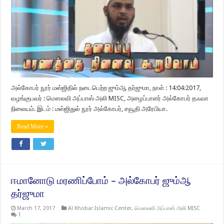
அல்கோபர் நூர் மஸ்ஜிதில் நடைபெற்ற ஜும்ஆ தர்ஜுமா, நாள் : 14:04:2017,
வழங்குபவர் : மௌலவி அப்பாஸ் அலி MISC, அழைப்பாளர் அல்கோபர் தஃவா
நிலையம். இடம் : மஸ்ஜிதுல் நூர் அல்கோபர், சவூதி அரேபியா.
Read More »
ஈமானோடு மரணிப்போம் – அல்கோபர் ஜும்ஆ
தர்ஜுமா
March 17, 2017
Al Khobar Islamic Center
,
மௌலவி அப்பாஸ் அலி MISC
1