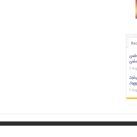
Rec
முன
முக்
Aug
அல்
அணுக
Aug