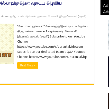
) அல்லாஹ்தஆலா வுடைய அழகிய
Ad-
Ad-
AD
Haj
Ad
BA
AD
Ri
,
Video - தமிழ் பயான்
,
அஸ்மாஉல் ஹுஸ்னா
,
மௌலவி இல்ஹாம் உவைஸ் (மதனி)
“அஸ்மாஉல் ஹுஸ்னா” அல்லாஹ்தஆலா வுடைய அழகிய
திருநாமங்கள் பாகம் – 1 வழங்குபவர் : மௌலவி
இல்ஹாம் உவைஸ் (மதனி) Subscribe to our Youtube
Channel
https://www.youtube.com/c/qurankalvidotcom
Subscribe to our dedicated Islamic Q&A Youtube
Channel https://www.youtube.com/c/qurankalviqa
Read More »