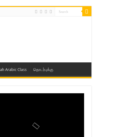
lah Arabic Class
தொடர்புக்கு
ாத் ஜும்ஆ தமிழாக்கம், Jamia Al