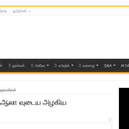
்த்தை
துஆக்கள்
ள்
நூல்கள்
அகீதா
ஃபிஹ்க்
வரலாறு
Q&A
Al Is
ுநாமங்கள்
தஆலா வுடைய அழகிய
ரிய