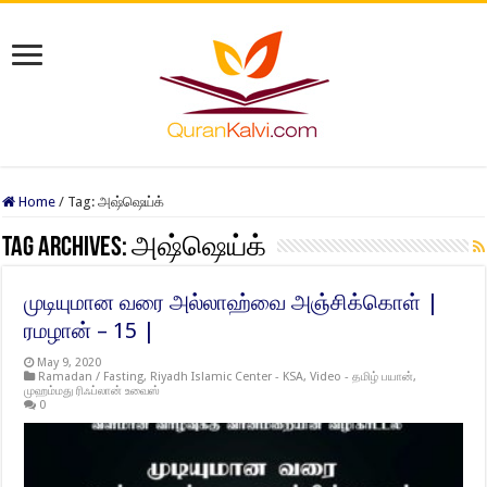
Home
/
Tag:
அஷ்ஷெய்க்
Tag Archives:
அஷ்ஷெய்க்
முடியுமான வரை அல்லாஹ்வை அஞ்சிக்கொள் |
ரமழான் – 15 |
May 9, 2020
Ramadan / Fasting
,
Riyadh Islamic Center - KSA
,
Video - தமிழ் பயான்
,
முஹம்மது ரிஃப்லான் உவைஸ்
0