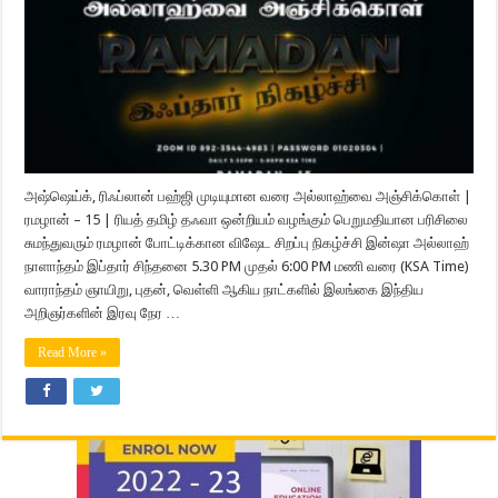
அஷ்ஷெய்க், ரிஃப்லான் பஹ்ஜி முடியுமான வரை அல்லாஹ்வை அஞ்சிக்கொள் |
ரமழான் – 15 | ரியத் தமிழ் தஃவா ஒன்றியம் வழங்கும் பெறுமதியான பரிசிலை
சுமந்துவரும் ரமழான் போட்டிக்கான விஷேட சிறப்பு நிகழ்ச்சி இன்ஷா அல்லாஹ்
நாளாந்தம் இப்தார் சிந்தனை 5.30 PM முதல் 6:00 PM மணி வரை (KSA Time)
வாராந்தம் ஞாயிறு, புதன், வெள்ளி ஆகிய நாட்களில் இலங்கை இந்திய
அறிஞர்களின் இரவு நேர …
Read More »