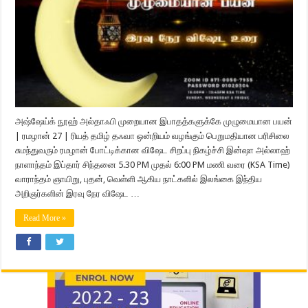
அஷ்ஷேய்க் நூஹ் அல்தாஃபி முறையான இபாதத்களுக்கே முழுமையான பயன்
| ரமழான் 27 | ரியத் தமிழ் தஃவா ஒன்றியம் வழங்கும் பெறுமதியான பரிசிலை
சுமந்துவரும் ரமழான் போட்டிக்கான விஷேட சிறப்பு நிகழ்ச்சி இன்ஷா அல்லாஹ்
நாளாந்தம் இப்தார் சிந்தனை 5.30 PM முதல் 6:00 PM மணி வரை (KSA Time)
வாராந்தம் ஞாயிறு, புதன், வெள்ளி ஆகிய நாட்களில் இலங்கை இந்திய
அறிஞர்களின் இரவு நேர விஷேட …
Read More »