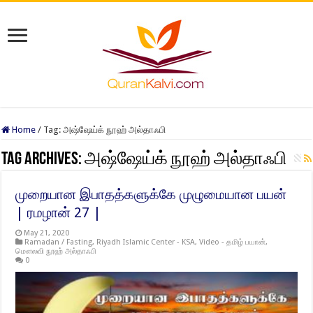
Home
/
Tag:
அஷ்ஷேய்க் நூஹ் அல்தாஃபி
Tag Archives:
அஷ்ஷேய்க் நூஹ் அல்தாஃபி
முறையான இபாதத்களுக்கே முழுமையான பயன்
| ரமழான் 27 |
May 21, 2020
Ramadan / Fasting
,
Riyadh Islamic Center - KSA
,
Video - தமிழ் பயான்
,
மௌலவி நூஹ் அல்தாஃபி
0