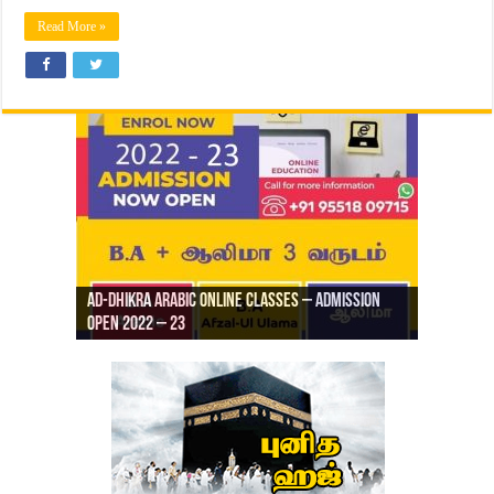
Read More »
Ad-Dhikra Arabic Online Classes – Admission
ரியாத் ஜும்ஆ தமிழாக்கம், Jamia Al Hajiri
Open 2022 – 23
Ad-Dhikra Arabic Online Classes – BA Arabic
AD DHIKRA ARABIC COLLEGE ADMISSION
Masjid (Kuwait Masjid), Malaz, Riyadh