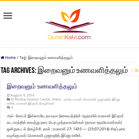
Home
/
Tag:
இறைவனும் உணவளித்தலும்
Tag Archives:
இறைவனும் உணவளித்தலும்
இறைவனும் உணவளித்தலும்
August 4, 2014
Al Khobar Islamic Center
,
Video - தமிழ் பயான்
,
மௌலவி முஜாஹித் இப்னு
ரஸீன்
,
ரமலான் இப்தார் நிகழ்சிகள்
0
அல்- கோபர் இஸ்லாமிய தாஃவா நிலையத்தின் ஆதரவில் ரமலான் இப்தார்
கூடாரத்தில் வைத்து நடைபெற முத்தவாயின்கள் (தாவா உதவியாளர்கள்)
ஒன்றுகூடல் நிகழ்ச்சி. நாள் : ரமலான் 27: 1435 — (25:07:2014) சிறப்புரை
வழங்குபவர்: மௌலவி முஜாஹித் இப்னு ரஸீன்.