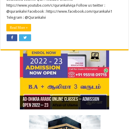
https://www.youtube.com/c/qurankalviqa Follow us twitter :
@qurankalvi Facebook : https://www.facebook.com/qurankalvi1
Telegram : @Qurankalvi
Read More »
Ad-Dhikra Arabic Online Classes – Admission
ரியாத் ஜும்ஆ தமிழாக்கம், Jamia Al Hajiri
Open 2022 – 23
Ad-Dhikra Arabic Online Classes – BA Arabic
AD DHIKRA ARABIC COLLEGE ADMISSION
Masjid (Kuwait Masjid), Malaz, Riyadh