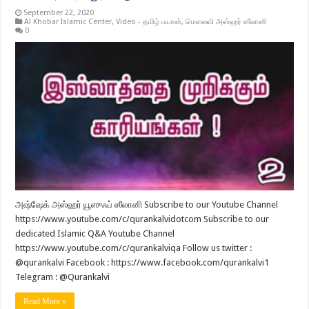
September 22, 2020
Al Khobar Islamic Center
,
Video - தமிழ் பயான்
,
மௌலவி அஸ்ஹர் ஸீலானி
0
அஷ்ஷேக் அஸ்ஹர் யூஸுஃப் ஸீலானி Subscribe to our Youtube Channel
https://www.youtube.com/c/qurankalvidotcom Subscribe to our
dedicated Islamic Q&A Youtube Channel
https://www.youtube.com/c/qurankalviqa Follow us twitter :
@qurankalvi Facebook : https://www.facebook.com/qurankalvi1
Telegram : @Qurankalvi
Read More »