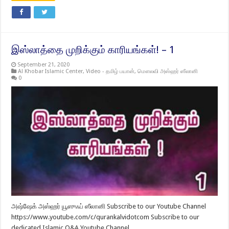
இஸ்லாத்தை முறிக்கும் காரியங்கள்! – 1
September 21, 2020
Al Khobar Islamic Center
,
Video - தமிழ் பயான்
,
மௌலவி அஸ்ஹர் ஸீலானி
0
அஷ்ஷேக் அஸ்ஹர் யூஸுஃப் ஸீலானி Subscribe to our Youtube Channel
https://www.youtube.com/c/qurankalvidotcom Subscribe to our
dedicated Islamic Q&A Youtube Channel