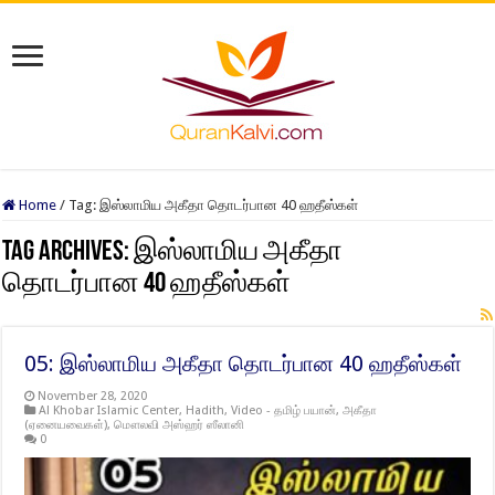
Home
/
Tag:
இஸ்லாமிய அகீதா தொடர்பான 40 ஹதீஸ்கள்
Tag Archives:
இஸ்லாமிய அகீதா
தொடர்பான 40 ஹதீஸ்கள்
05: இஸ்லாமிய அகீதா தொடர்பான 40 ஹதீஸ்கள்
November 28, 2020
Al Khobar Islamic Center
,
Hadith
,
Video - தமிழ் பயான்
,
அகீதா
(ஏனையவைகள்)
,
மௌலவி அஸ்ஹர் ஸீலானி
0