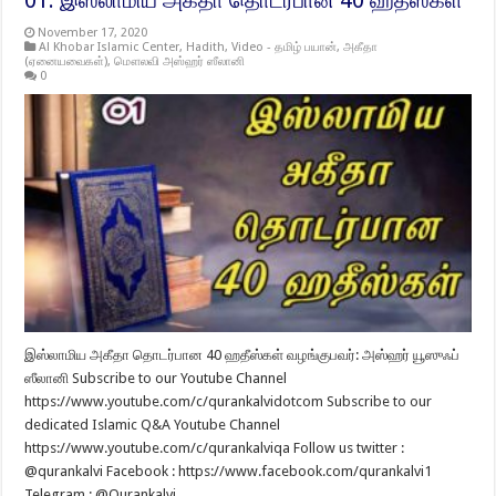
01: இஸ்லாமிய அகீதா தொடர்பான 40 ஹதீஸ்கள்
November 17, 2020
Al Khobar Islamic Center
,
Hadith
,
Video - தமிழ் பயான்
,
அகீதா
(ஏனையவைகள்)
,
மௌலவி அஸ்ஹர் ஸீலானி
0
இஸ்லாமிய அகீதா தொடர்பான 40 ஹதீஸ்கள் வழங்குபவர்: அஸ்ஹர் யூஸுஃப்
ஸீலானி Subscribe to our Youtube Channel
https://www.youtube.com/c/qurankalvidotcom Subscribe to our
dedicated Islamic Q&A Youtube Channel
https://www.youtube.com/c/qurankalviqa Follow us twitter :
@qurankalvi Facebook : https://www.facebook.com/qurankalvi1
Telegram : @Qurankalvi