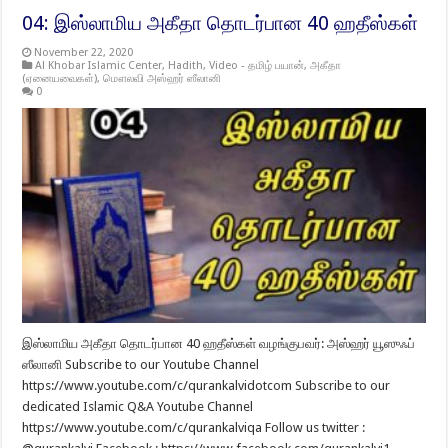
04: இஸ்லாமிய அகீதா தொடர்பான 40 ஹதீஸ்கள்
November 22, 2020
Al Khobar Islamic Center
,
Hadith
,
Video - தமிழ் பயான்
,
அகீதா
(ஏனையவைகள்)
,
மௌலவி அஸ்ஹர் ஸீலானி
0
இஸ்லாமிய அகீதா தொடர்பான 40 ஹதீஸ்கள் வழங்குபவர்: அஸ்ஹர் யூஸுஃப்
ஸீலானி Subscribe to our Youtube Channel
https://www.youtube.com/c/qurankalvidotcom Subscribe to our
dedicated Islamic Q&A Youtube Channel
https://www.youtube.com/c/qurankalviqa Follow us twitter :