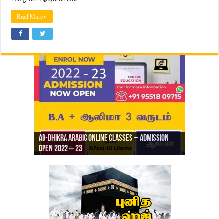
Read More »
Ad-Dhikra Arabic Online Classes – Admission
ரியாத் ஜும்ஆ தமிழாக்கம், Jamia Al Hajiri
Open 2022 – 23
Ad-Dhikra Arabic Online Classes – BA Arabic
AD DHIKRA ARABIC COLLEGE ADMISSION
Masjid (Kuwait Masjid), Malaz, Riyadh