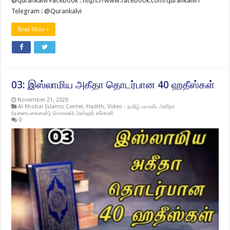
@qurankalvi Facebook : https://www.facebook.com/qurankalvi1
Telegram : @Qurankalvi
Read More »
03: இஸ்லாமிய அகீதா தொடர்பான 40 ஹதீஸ்கள்
November 21, 2020
Al Khobar Islamic Center
,
Hadith
,
Video - தமிழ் பயான்
,
அகீதா
(ஏனையவைகள்)
,
மௌலவி அஸ்ஹர் ஸீலானி
0