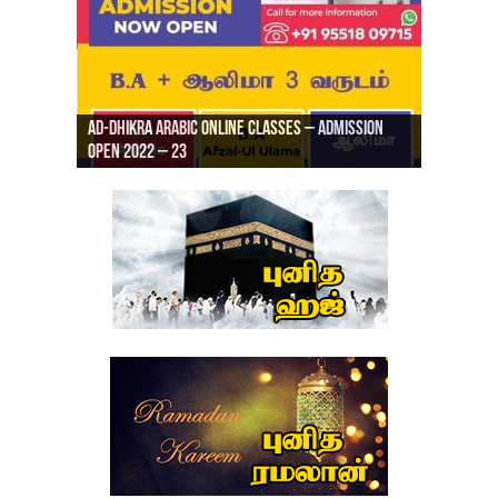
Ad-Dhikra Arabic Online Classes – Admission
ரியாத் ஜும்ஆ தமிழாக்கம், Jamia Al Hajiri
Open 2022 – 23
Ad-Dhikra Arabic Online Classes – BA Arabic
AD DHIKRA ARABIC COLLEGE ADMISSION
Masjid (Kuwait Masjid), Malaz, Riyadh