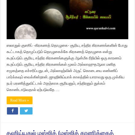
ஸலாதுல் குஸூப் -கிரகணத் தொழுகை- சூரிய, சந்திர கிரகணங்களின் போது
கூட்டாகத் தொழப்படும் தொழுகைக்கே கிரகணத் தொழுகை என்று
கூறப்படும். சூரிய, சந்திர கிரகணங்களுக்கு ஆன்மீக ரீதியில் ஒரு காரணம்
கூறப்படும். சூரிய, சந்திர கிரகணங்கள் மூலம் அல்லாஹுதஆலா மனித
சமூகத்தை எச்சரிப்பதுடன், அல்லாஹ்வின் அருட் கொடையை எண்ணிப்
பார்க்கவும் வைக்கின்றான். ஜாஹிலிய்யாக் காலத்தில் யாராவது ஒரு முக்கிய
நபர் மரணித்துவிட்டால் அதற்காக சூரியனும், சந்திரனும் துக்கம்
கொண்டாடுவதால் ஏற்படுவதே …
Read More »
தஹிய்யதுல் மஸ்ஜித் (மஸ்ஜித் காணிக்கைத்