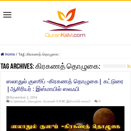
Home
/
Tag:
கிரகணத் தொழுகை:
Tag Archives:
கிரகணத் தொழுகை:
ஸலாதுல் குஸூப் -கிரகணத் தொழுகை| கட்டுரை
|ஆசிரியர் : இஸ்மாயில் ஸலஃபி
November 2, 2016
கட்டுரைகள்
,
தொழுகை
,
மௌலவி S.H.M. இஸ்மாயில் ஸலஃபி
0