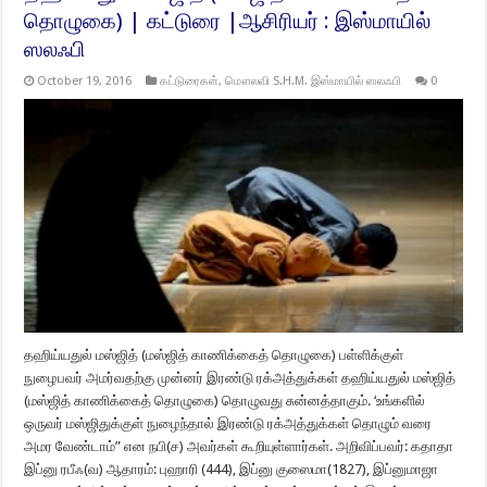
தொழுகை) | கட்டுரை |ஆசிரியர் : இஸ்மாயில்
ஸலஃபி
October 19, 2016
கட்டுரைகள்
,
மௌலவி S.H.M. இஸ்மாயில் ஸலஃபி
0
தஹிய்யதுல் மஸ்ஜித் (மஸ்ஜித் காணிக்கைத் தொழுகை) பள்ளிக்குள்
நுழைபவர் அமர்வதற்கு முன்னர் இரண்டு ரக்அத்துக்கள் தஹிய்யதுல் மஸ்ஜித்
(மஸ்ஜித் காணிக்கைத் தொழுகை) தொழுவது சுன்னத்தாகும். ‘உங்களில்
ஒருவர் மஸ்ஜிதுக்குள் நுழைந்தால் இரண்டு ரக்அத்துக்கள் தொழும் வரை
அமர வேண்டாம்” என நபி(ச) அவர்கள் கூறியுள்ளார்கள். அறிவிப்பவர்: கதாதா
இப்னு ரபீஃ(வ) ஆதாரம்: புஹாரி (444), இப்னு குஸைமா(1827), இப்னுமாஜா