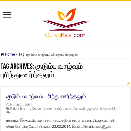
Home
/
Tag:
குடும்ப வாழ்வும் புரிந்துணர்ந்தலும்
Tag Archives:
குடும்ப வாழ்வும்
புரிந்துணர்ந்தலும்
குடும்ப வாழ்வும் புரிந்துணர்ந்தலும்
March 24, 2014
Rakka Islamic Center
,
Video - தமிழ் பயான்
,
மௌலவி முஜாஹித் இப்னு ரஸீன்
0
ரக்காஹ் இஸ்லாமிய கலாச்சார மையத்தின் சார்பாக நடைபெற்ற வாரந்திர
சொற்பொழிவு நிகழ்ச்சி, நாள்: 22:03:2014. இடம் : அக்ரபிய மஸ்ஜிதுல்