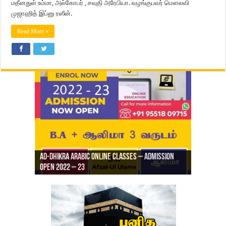
மதீனதுள் உம்மா, அல்கோபர் , சவுதி அரேபியா. வழங்குபவர் மௌலவி
முஜாஹித் இப்னு ரஸீன்.
Read More »
Ad-Dhikra Arabic Online Classes – Admission
ரியாத் ஜும்ஆ தமிழாக்கம், Jamia Al Hajiri
Open 2022 – 23
Ad-Dhikra Arabic Online Classes – BA Arabic
AD DHIKRA ARABIC COLLEGE ADMISSION
Masjid (Kuwait Masjid), Malaz, Riyadh