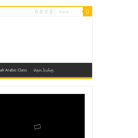
lah Arabic Class
தொடர்புக்கு
ாத் ஜும்ஆ தமிழாக்கம், Jamia Al