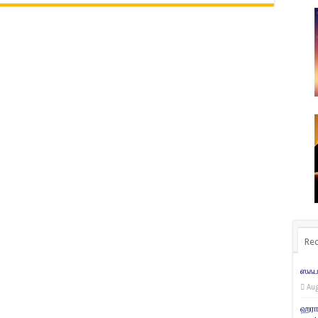
Rec
ஸஃபர
Aug
ஹரா