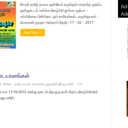
ரியாத் தமிழ் தஃவா ஒன்றியம் வழங்கும் மாதாந்த குடும்ப
Ad-
Ad-
AD
Haj
ஒன்றுகூடல் மார்க்க நிகழ்ச்சி ஜும்மா குத்பா –
Ad
BA
AD
Ri
மய்யித்தை பின்தொடரும் காரியங்கள்.. வழங்குபவர் :
மௌலவி நூஹு அல்தாபி தேதி : 17 – 02 – 2017
Read More »
அடையாளங்கள்
r
,
Video - தமிழ் பயான்
,
மௌலவி முஜாஹித் இப்னு ரஸீன்
0
க 11:10:2013 அன்று நடைபெற்ற ஒரு நாள் சிறப்பு நிகழ்ச்சியின்
னு ரஸீன்.