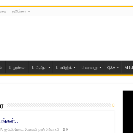
த்தை
துஆக்கள்
ள்
நூல்கள்
அகீதா
ஃபிஹ்க்
வரலாறு
Q&A
Al Is
ை
ங்கள்..
SA
,
ஜும்ஆ மேடை
,
மௌலவி நூஹ் அல்தாஃபி
0
ரிய