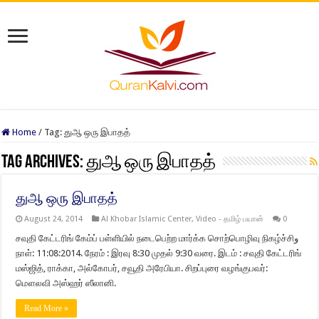
Home
/
Tag:
துஆ ஒரு இபாதத்
Tag Archives:
துஆ ஒரு இபாதத்
துஆ ஒரு இபாதத்
August 24, 2014
Al Khobar Islamic Center
,
Video - தமிழ் பயான்
0
சவுதி கேட்டரிங் கேம்ப் பள்ளியில் நடைபெற்ற மார்க்க சொற்பொழிவு நிகழ்ச்சிو
நாள்: 11:08:2014. நேரம் : இரவு 8:30 முதல் 9:30 வரை. இடம் : சவுதி கேட்டரிங்
மஸ்ஜித், ராக்கா, அல்கோபர், சவூதி அரேபியா. சிறப்புரை வழங்குபவர்:
மௌலவி அஸ்ஹர் ஸீலானி.
Read More »