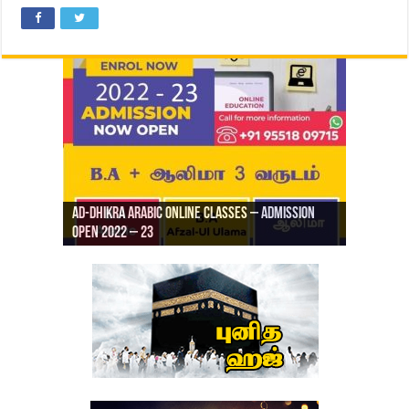
Ad-Dhikra Arabic Online Classes – Admission
ரியாத் ஜும்ஆ தமிழாக்கம், Jamia Al Hajiri
Open 2022 – 23
Ad-Dhikra Arabic Online Classes – BA Arabic
AD DHIKRA ARABIC COLLEGE ADMISSION
Masjid (Kuwait Masjid), Malaz, Riyadh