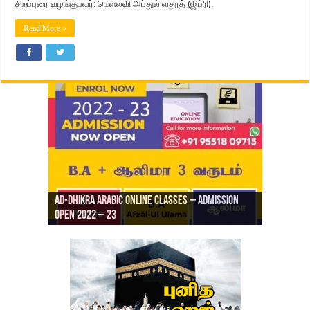
சிறப்புரை வழங்குபவர்: மெளலவி அப்துல் வதூத் (ஜிப்ரி).
Read More »
Ad-Dhikra Arabic Online Classes – Admission
ரியாத் ஜும்ஆ தமிழாக்கம், Jamia Al Hajiri
Open 2022 – 23
Ad-Dhikra Arabic Online Classes – BA Arabic
AD DHIKRA ARABIC COLLEGE ADMISSION
Masjid (Kuwait Masjid), Malaz, Riyadh