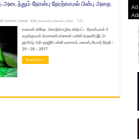
அடைந்தும் நோன்பு நோற்காமல் பின்பு அதை
Ad-
Ad-
AD
Haj
Ad
BA
AD
Ri
dh Islamic Center - KSA
,
மௌலவி ரம்ஸான் பாரிஸ்
0
ரமலான் விஷேட சொற்பொழிவு விடுபட்ட நோன்புகள் 2
வழங்குபவர் மௌலவி ரம்ஸான் பாரிஸ் (மதனி) இடம்:
ஜாமிஆ அல்-ஹஜிரி பள்ளி வளாகம், மலாஸ், ரியாத் தேதி :
29 – 05 – 2017
Read More »