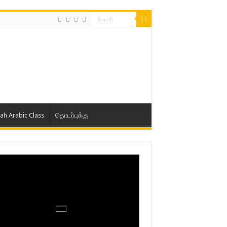
lah Arabic Class
தொடர்புக்கு
ாத் ஜும்ஆ தமிழாக்கம், Jamia Al