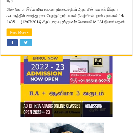
0
அல்- கோபர் இஸ்லாமிய தாஃவா நிலையத்தின் ஆதரவில் ரமலான் இப்தார்
கூடாரத்தில் வைத்து நடைபெற இப்தார் பயான் நிகழ்சிகள். நாள் : ரமலான் 14:
1435 — (12:07:2014) சிறப்புரை வழங்குபவர்: மௌலவி M.I.M ஜிபான் மதனி
Read More »
Ad-Dhikra Arabic Online Classes – Admission
ரியாத் ஜும்ஆ தமிழாக்கம், Jamia Al Hajiri
Open 2022 – 23
Ad-Dhikra Arabic Online Classes – BA Arabic
AD DHIKRA ARABIC COLLEGE ADMISSION
Masjid (Kuwait Masjid), Malaz, Riyadh