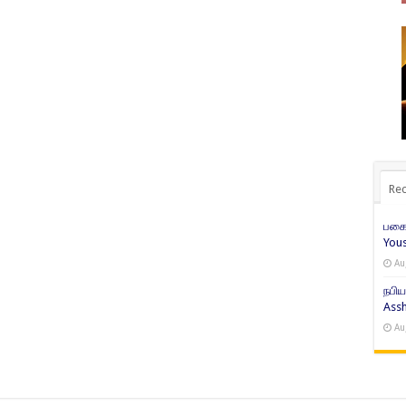
Rec
பகைம
Yous
Au
நபிய
Assh
Au