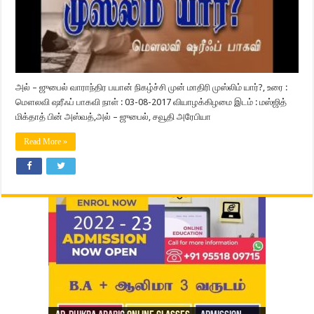
அல் – ஜுபைல் வாராந்திர பயான் நிகழ்ச்சி முன் மாதிரி முஸ்லிம் யார்?, உரை :
மௌலவி ஷரீஃப் பாகவி நாள் : 03-08-2017 வியாழக்கிழமை இடம் : மஸ்ஜித்
மிக்தாத் பின் அஸ்வத்,அல் – ஜுபைல், சவூதி அரேபியா
Read More »