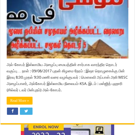
அல்-கோபர் இஸ்லாமிய அழைப்பு மையத்தின் சார்பாக வாரந்திர தொடர்
வகுப்பு… நாள் : 09/08/2017 புதன் கிழமை நேரம் : இஷா தொழுகைக்கு பின்
இரவு 8:30 முதல் 9:30 மணி வரை வழங்குபவர் : மௌலவி அப்பாஸ் அலி MISC
அழைப்பாளர், அல்கோபர் இஸ்லாமிய நிலையம்-KSA. இடம் : மஸ்ஜித் புஹாரி
(சில்வர் டவர் பின்புறம்) அல்-கோபர்.
Read More »