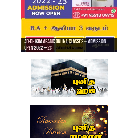
Ad-Dhikra Arabic Online Classes – Admission
ரியாத் ஜும்ஆ தமிழாக்கம், Jamia Al Hajiri
Open 2022 – 23
Ad-Dhikra Arabic Online Classes – BA Arabic
AD DHIKRA ARABIC COLLEGE ADMISSION
Masjid (Kuwait Masjid), Malaz, Riyadh