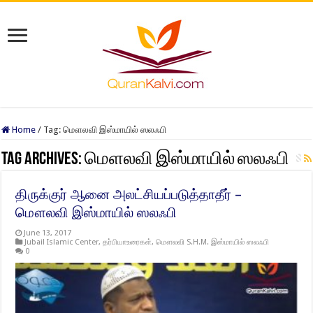
Home
/
Tag:
மௌலவி இஸ்மாயில் ஸலஃபி
Tag Archives:
மௌலவி இஸ்மாயில் ஸலஃபி
திருக்குர் ஆனை அலட்சியப்படுத்தாதீர் –
மௌலவி இஸ்மாயில் ஸலஃபி
June 13, 2017
Jubail Islamic Center
,
தர்பியாஉரைகள்
,
மௌலவி S.H.M. இஸ்மாயில் ஸலஃபி
0