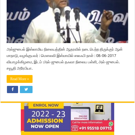
அல்ஜுபைல் இஸ்லாமிய நிலையத்தின் ஆதரவில் நடைபெற்ற திருக்குர் ஆன்
மாநாடு, வழங்குபவர் : மௌலவி இஸ்மாயில் ஸலஃபி நாள் : 08-06-2017
வியாழக்கிழமை, இடம் :அல்-ஜுபைல் தஃவா நிலைய பள்ளி, அல்-ஜுபைல்.
சவூதி அரேபியா.
Read More »