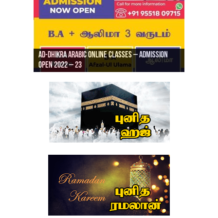
Ad-Dhikra Arabic Online Classes – Admission
ரியாத் ஜும்ஆ தமிழாக்கம், Jamia Al Hajiri
Open 2022 – 23
Ad-Dhikra Arabic Online Classes – BA Arabic
AD DHIKRA ARABIC COLLEGE ADMISSION
Masjid (Kuwait Masjid), Malaz, Riyadh