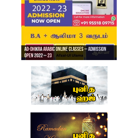
Ad-Dhikra Arabic Online Classes – Admission
ரியாத் ஜும்ஆ தமிழாக்கம், Jamia Al Hajiri
Open 2022 – 23
Ad-Dhikra Arabic Online Classes – BA Arabic
AD DHIKRA ARABIC COLLEGE ADMISSION
Masjid (Kuwait Masjid), Malaz, Riyadh