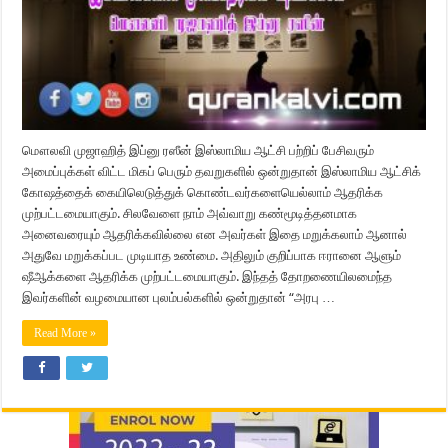
மௌலவி முஜாஹித் இப்னு ரஸீன் இஸ்லாமிய ஆட்சி பற்றிப் பேசிவரும்
அமைப்புக்கள் விட்ட மிகப் பெரும் தவறுகளில் ஒன்றுதான் இஸ்லாமிய ஆட்சிக்
கோஷத்தைக் கையிலெடுத்துக் கொண்டவர்களையெல்லாம் ஆதரிக்க
முற்பட்டமையாகும். சிலவேளை நாம் அவ்வாறு கண்மூடித்தனமாக
அனைவரையும் ஆதரிக்கவில்லை என அவர்கள் இதை மறுக்கலாம் ஆனால்
அதுவே மறுக்கப்பட முடியாத உண்மை. அதிலும் குறிப்பாக ஈரானை ஆளும்
ஷீஆக்களை ஆதரிக்க முற்பட்டமையாகும். இந்தத் தோறணையிலமைந்த
இவர்களின் வழமையான புலம்பல்களில் ஒன்றுதான் “அரபு …
Read More »