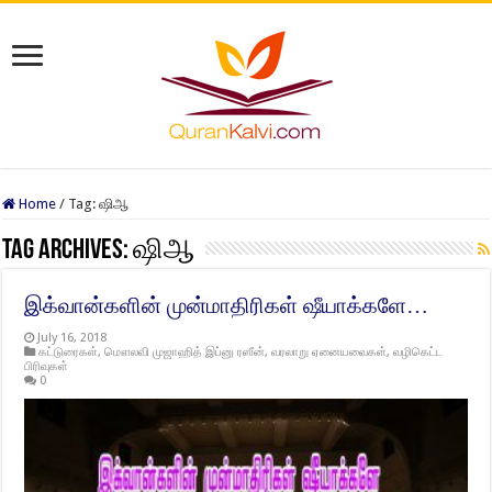
Home
/
Tag:
ஷிஆ
Tag Archives:
ஷிஆ
இக்வான்களின் முன்மாதிரிகள் ஷீயாக்களே…
July 16, 2018
கட்டுரைகள்
,
மௌலவி முஜாஹித் இப்னு ரஸீன்
,
வரலாறு ஏனையவைகள்
,
வழிகெட்ட
பிரிவுகள்
0