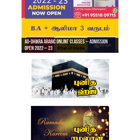
Ad-Dhikra Arabic Online Classes – Admission
ரியாத் ஜும்ஆ தமிழாக்கம், Jamia Al Hajiri
Open 2022 – 23
Ad-Dhikra Arabic Online Classes – BA Arabic
AD DHIKRA ARABIC COLLEGE ADMISSION
Masjid (Kuwait Masjid), Malaz, Riyadh