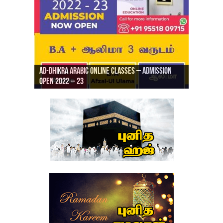
Ad-Dhikra Arabic Online Classes – Admission
ரியாத் ஜும்ஆ தமிழாக்கம், Jamia Al Hajiri
Open 2022 – 23
Ad-Dhikra Arabic Online Classes – BA Arabic
AD DHIKRA ARABIC COLLEGE ADMISSION
Masjid (Kuwait Masjid), Malaz, Riyadh