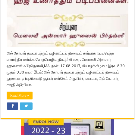
அல் கோபார் தஃவா மற்றும் வழிகாட்டல் நிலையம் சார்பாக நடைபெற்ற
வாராந்திர மார்க்க சொற்பொழிவு நிகழ்ச்சி உரை: மௌலவி அன்ஸார்
ஹுஸைன் ஃபிர்தௌஸி,MA, நாள்: 17-08-2017, வியாழக்கிழமை இரவு 8.30
முதல் 9.30 வரை இடம்: அல் கோபார் தஃவா மற்றும் வழிகாட்டல் நிலையம்
நூலக மாடி (யுனிவைடு சூப்பர் மார்கெட் அருகில்), சுபைகா, அல் கோபார்,
சவுதி அரேபியா.
Read More »