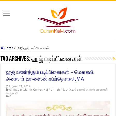
Home
/
Tag:
ஹஜ் படிப்பினைகள்
Tag Archives:
ஹஜ் படிப்பினைகள்
ஹஜ் உணர்த்தும் படிப்பினைகள் – மௌலவி
அன்ஸார் ஹுஸைன் ஃபிர்தௌஸி,MA
August 21, 2017
Al Khobar Islamic Center
,
Haj / Umrah / Sacrifice
,
மௌலவி அன்ஸர் ஹுஸைன்
ஃபிர்தவ்ஸி
0