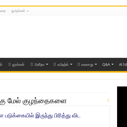
த்தை
துஆக்கள்
ள்
நூல்கள்
அகீதா
ஃபிஹ்க்
வரலாறு
Q&A
Al Is
்கு மேல் குழந்தைகளை
படுக்கையில் இருந்து பிரித்து விட
ரிய