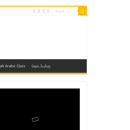
lah Arabic Class
தொடர்புக்கு
ாத் ஜும்ஆ தமிழாக்கம், Jamia Al