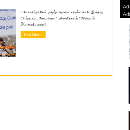
Ad-
Ad-
AD
Haj
10 வயதிற்கு மேல் குழந்தைகளை படுக்கையில் இருந்து
Ad
BA
AD
Ri
பிரித்து விட வேண்டுமா? பதிலளிப்பவர் : அஷெய்க்
இப்ராஹிம் மதனி
Read More »