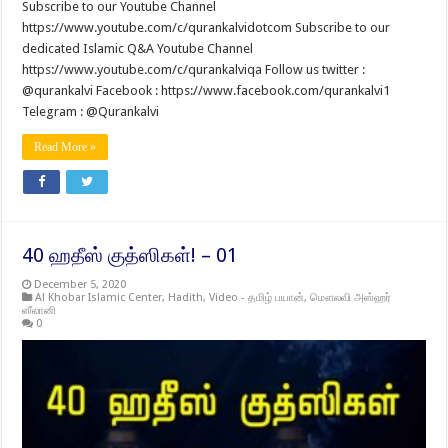
Subscribe to our Youtube Channel
https://www.youtube.com/c/qurankalvidotcom Subscribe to our
dedicated Islamic Q&A Youtube Channel
https://www.youtube.com/c/qurankalviqa Follow us twitter :
@qurankalvi Facebook : https://www.facebook.com/qurankalvi1
Telegram : @Qurankalvi
Read More »
40 ஹதீஸ் குத்ஸிகள்! – 01
December 5, 2020
Al Khobar Islamic Center
,
Hadith
,
Video - தமிழ் பயான்
,
மௌலவி அஸ்ஹர்
ஸீலானி
0