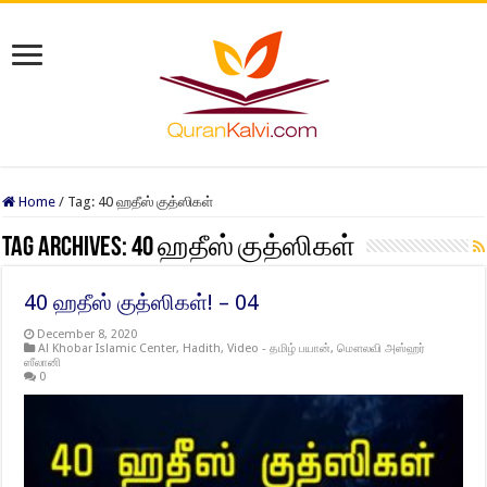
Home
/
Tag:
40 ஹதீஸ் குத்ஸிகள்
Tag Archives:
40 ஹதீஸ் குத்ஸிகள்
40 ஹதீஸ் குத்ஸிகள்! – 04
December 8, 2020
Al Khobar Islamic Center
,
Hadith
,
Video - தமிழ் பயான்
,
மௌலவி அஸ்ஹர்
ஸீலானி
0