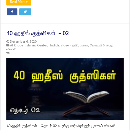
Read More »
40 ஹதீஸ் குத்ஸிகள்! – 02
December 6, 2020
Al Khobar Islamic Center
,
Hadith
,
Video - தமிழ் பயான்
,
மௌலவி அஸ்ஹர்
ஸீலானி
0
40 ஹதீஸ் குத்ஸிகள் – தொடர் 02 வழங்குபவர்: அஸ்ஹர் யூஸுஃப் ஸீலானி