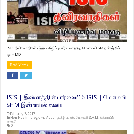
ISIS தீவிரவாதிகள் பற்றிய விழிப்புணர்வு மாநாடு​, மௌலவி SM றயீசுத்தீன்
ஷரஈ MD
Read More »
ISIS | இஸ்லாத்தின் பார்வையில் ISIS | மௌலவி
SHM இஸ்மாயில் ஸலபி
February 7, 2017
Non Muslim program
,
Video - தமிழ் பயான்
,
மௌலவி S.H.M. இஸ்மாயில்
ஸலஃபி
0