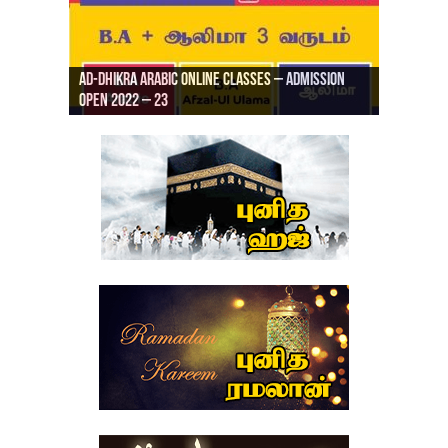
Ad-Dhikra Arabic Online Classes – Admission
ரியாத் ஜும்ஆ தமிழாக்கம், Jamia Al Hajiri
Open 2022 – 23
Ad-Dhikra Arabic Online Classes – BA Arabic
AD DHIKRA ARABIC COLLEGE ADMISSION
Masjid (Kuwait Masjid), Malaz, Riyadh