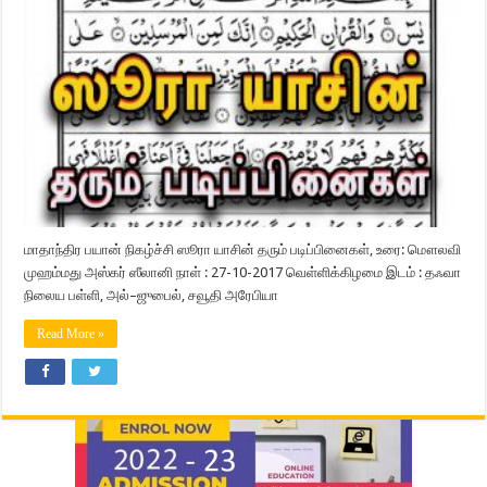
மாதாந்திர பயான் நிகழ்ச்சி ஸூரா யாசின் தரும் படிப்பினைகள், உரை: மௌலவி
முஹம்மது அஸ்கர் ஸீலானி நாள் : 27-10-2017 வெள்ளிக்கிழமை இடம் : தஃவா
நிலைய பள்ளி, அல்–ஜுபைல், சவூதி அரேபியா
Read More »