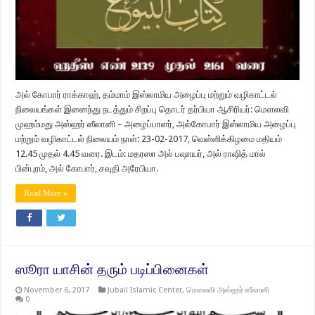
அல் கோபார் ராக்காஹ், தம்மாம் இஸ்லாமிய அழைப்பு மற்றும் வழிகாட்டல்
நிலையங்கள் இனைந்து நடத்தும் சிறப்பு தொடர் தர்பியா ஆசிரியர்: மௌலவி
முஹம்மது அஸ்ஹர் ஸீலானி – அழைப்பாளர், அல்கோபார் இஸ்லாமிய அழைப்பு
மற்றும் வழிகாட்டல் நிலையம் நாள்: 23-02-2017, வெள்ளிக்கிழமை மதியம்
12.45 முதல் 4.45 வரை. இடம்: மதரஸா அல் பஷாயர், அல் ராஷித் மால்
பின்புரம், அல் கோபார், சவுதி அரேபியா.
Read More »
ஸூரா யாசின் தரும் படிப்பினைகள்
November 6, 2017
Jubail Islamic Center
,
மௌலவி அஸ்ஹர் ஸீலானி
0