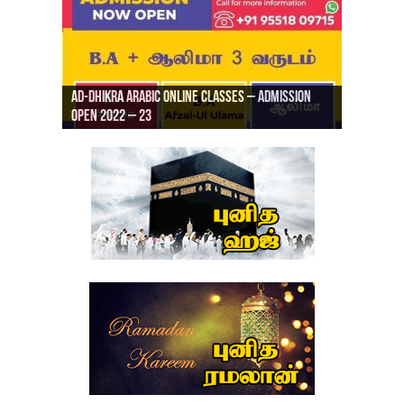
Ad-Dhikra Arabic Online Classes – Admission
ரியாத் ஜும்ஆ தமிழாக்கம், Jamia Al Hajiri
Open 2022 – 23
Ad-Dhikra Arabic Online Classes – BA Arabic
AD DHIKRA ARABIC COLLEGE ADMISSION
Masjid (Kuwait Masjid), Malaz, Riyadh