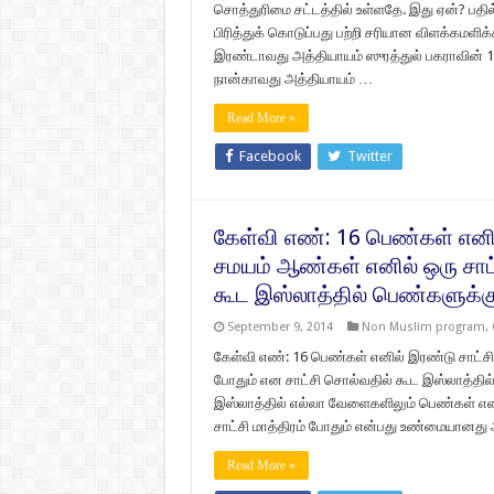
சொத்துரிமை சட்டத்தில் உள்ளதே. இது ஏன்? பத
பிரித்துக் கொடுப்பது பற்றி சரியான விளக்கமளிக்
இரண்டாவது அத்தியாயம் ஸுரத்துல் பகராவின் 1
நான்காவது அத்தியாயம் …
Read More »
Facebook
Twitter
கேள்வி எண்: 16 பெண்கள் எனி
சமயம் ஆண்கள் எனில் ஒரு சாட்
கூட இஸ்லாத்தில் பெண்களுக்க
September 9, 2014
Non Muslim program
,
கேள்வி எண்: 16 பெண்கள் எனில் இரண்டு சாட்சி
போதும் என சாட்சி சொல்வதில் கூட இஸ்லாத்தில
இஸ்லாத்தில் எல்லா வேளைகளிலும் பெண்கள் என
சாட்சி மாத்திரம் போதும் என்பது உண்மையானது
Read More »