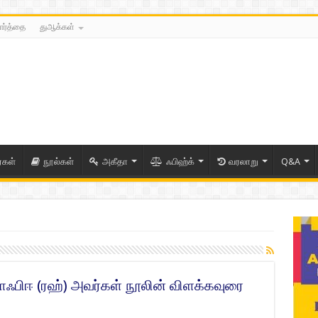
ார்த்தை
துஆக்கள்
ைகள்
நூல்கள்
அகீதா
ஃபிஹ்க்
வரலாறு
Q&A
ாஃபிஈ (ரஹ்) அவர்கள் நூலின் விளக்கவுரை