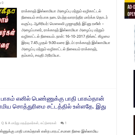
0
Ad-D
ரிய
ராக்காஹ் இஸ்லாமியா அழைப்பு மற்றும் வழிகாட்டல்
Open
Ad-D
AD D
Masj
நிலையம் சார்பாக நடைபெற்ற வாராந்திர மார்க்க தொடர்
வகுப்பு. ஆசிரியர்: மௌலவி முஜாஹித் இப்னு ரஸீன் –
அழைப்பாளர், ராக்காஹ் இஸ்லாமியா அழைப்பு மற்றும்
வழிகாட்டல் நிலையம். நாள்: 16-10-2017 திங்கட் கிழமை
இரவு 7.45 முதல் 9.00 வரை இடம்: ராக்காஹ் இஸ்லாமியா
அழைப்பு மற்றும் வழிகாட்டல் நிலையம் ராக்காஹ்,
தம்மாம், சவுதி அரேபியா.
பாகம் எனில் பெண்ணுக்கு பாதி பாகம்தான்
மிய சொத்துரிமை சட்டத்தில் உள்ளதே. இது
,
Q & A மாற்று மதத்தவர்கள்
,
கட்டுரைகள்
1
ண்ணுக்கு பாதி பாகம்தான் என்ற பாரபட்சமான நிலை இஸ்லாமிய