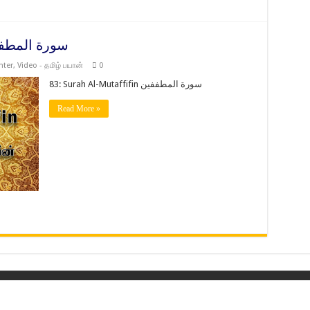
 Al-Mutaffifin سورة المطففين
nter
,
Video - தமிழ் பயான்
0
83: Surah Al-Mutaffifin سورة المطففين
Read More »