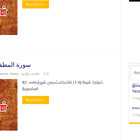
Read More »
 Al-Mutaffifin سورة المطففين
Rec
enter
,
Video - தமிழ் பயான்
0
83 : ஸூரத்துல் முதஃப்ஃபிஃபீன் (1-6) ஷேக் அஷ்ரப்
இஸ்ல
ஹோஸ்னி
Yass
Aug
Read More »
ஸஃபர
Aug