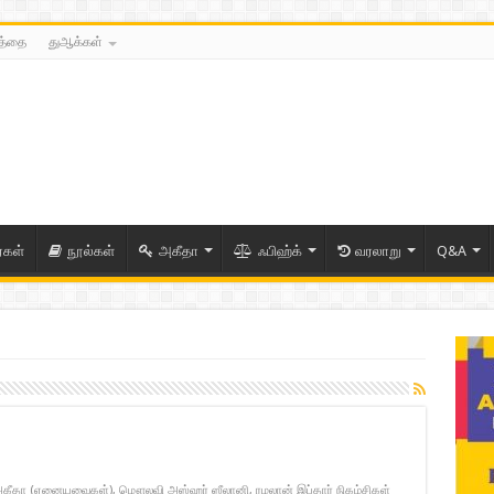
்த்தை
துஆக்கள்
ைகள்
நூல்கள்
அகீதா
ஃபிஹ்க்
வரலாறு
Q&A
கீதா (ஏனையவைகள்)
,
மௌலவி அஸ்ஹர் ஸீலானி
,
ரமலான் இப்தார் நிகழ்சிகள்