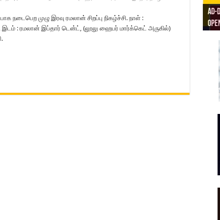
Ad-D
ரிய
க நடைபெற முழு இரவு ரமலான் சிறப்பு நிகழ்ச்சி. நாள் :
Open
Ad-D
AD D
Masj
இடம் : ரமலான் இப்தார் டென்ட், (லூலு ஹைபர் மார்க்கெட் அருகில்)
.