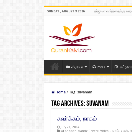
தர்ஜுமா வார்த்தைக்கு வார
SUNDAY , AUGUST 9 2026
வீடியோ
mp3
கட்டுர
Home
/
Tag:
suvanam
Tag Archives:
suvanam
சுவர்க்கம், நரகம்
July 21, 2014
Al Khobar Islamic Center
,
Video - தமிழ் பயான்
,
அ