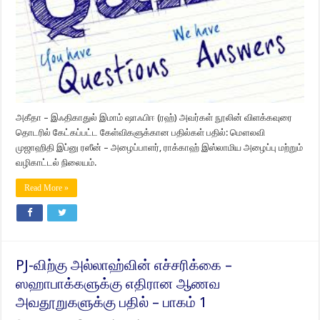
அகீதா – இஃதிகாதுல் இமாம் ஷாஃபிஈ (ரஹ்) அவர்கள் நூலின் விளக்கவுரை
தொடரில் கேட்கப்பட்ட கேள்விகளுக்கான பதில்கள் பதில்: மௌலவி
முஜாஹிதி இப்னு ரஸீன் – அழைப்பாளர், ராக்காஹ் இஸ்லாமிய அழைப்பு மற்றும்
வழிகாட்டல் நிலையம்.
Read More »
PJ-விற்கு அல்லாஹ்வின் எச்சரிக்கை –
ஸஹாபாக்களுக்கு எதிரான ஆணவ
அவதூறுகளுக்கு பதில் – பாகம் 1