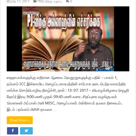
July 17, 2017
TNTJ விற்கு மறுப்பு
0
ஸஹாபாக்களுக்கு எதிரான ஆணவ அவதூறுகளுக்கு பதில் – பாகம் 1,
தம்மாம் ICC இஸ்லாமிய அழைப்பு மையத்தின் சார்பாக நடைபெற்ற வாராந்திர
மார்க்க சொற்பொழிவு நிகழ்ச்சி, நாள் : 13: 07: 2017 – வியாழக்கிழமை (சவூதி
நேரம்) இரவு 9:00 மணி முதல் 09:45 மணி வரை. சிறப்புரை வழங்குபவர்
:மௌலவி அப்பாஸ் அலி MISC, அழைப்பாளர் அல்கோபர் தஃவா நிலையம்..
இடம் : தம்மாம் மிசிசி தாஃவா …
Read More »