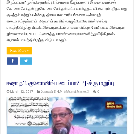
இருப்பானா? முஸ்லிம் நரகில் நிரந்தரமாக இருப்பானா? இணைவைத்தல்
கொலை செய்தல் தற்கொலை செய்தல் வட்டி வாங்குதல் விபச்சாரம் புரிதல் மது
குடித்தல் மற்றும் பல்வேறு தீமையான காரியங்களை அல்லாஹ்
தடைசெய்துள்ளான். அடியான் உலகில் வாழும்போதே தான் செய்த
பாவத்திலிருந்து விலகி அல்லாஹ்விடம் பாவமன்னிப்புக் கோரினால் அல்லாஹ்
இணைவைப்பு உட்பட அனைத்து பாவங்களையும் மன்னித்துவிடுகிறான்.
ஆனால் பாவத்திலிருந்து விடுபடாமலும் …
Read More »
ஈஷா நபி குளோனிங் படைப்பா? PJ-க்கு மறுப்பு
March 12, 2017
மௌலவி S.H.M. இஸ்மாயில் ஸலஃபி
0