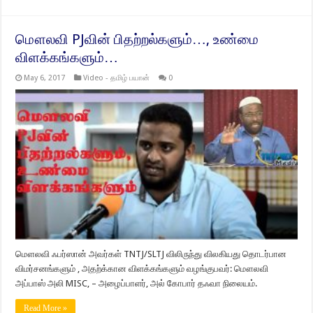
மௌலவி PJவின் பிதற்றல்களும்…, உண்மை
விளக்கங்களும்…
May 6, 2017
Video - தமிழ் பயான்
0
மௌலவி ஃபர்ஸான் அவர்கள் TNTJ/SLTJ விலிருந்து விலகியது தொடர்பான
விமர்சனங்களும் , அதற்க்கான விளக்கங்களும் வழங்குபவர்: மௌலவி
அப்பாஸ் அலி MISC, – அழைப்பாளர், அல் கோபார் தஃவா நிலையம்.
Read More »