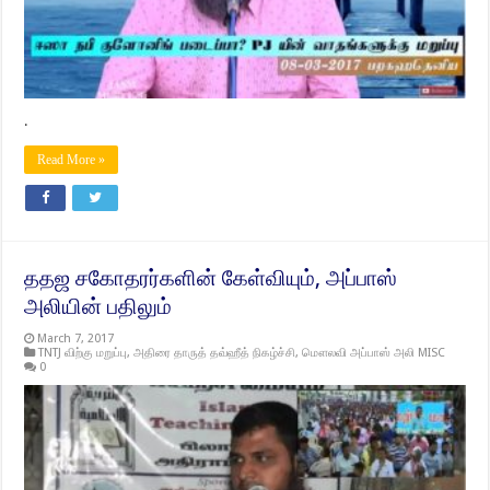
.
Read More »
ததஜ சகோதரர்களின் கேள்வியும், அப்பாஸ்
அலியின் பதிலும்
March 7, 2017
TNTJ விற்கு மறுப்பு
,
அதிரை தாருத் தவ்ஹீத் நிகழ்ச்சி
,
மௌலவி அப்பாஸ் அலி MISC
0