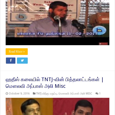
Read More »
ஹதீஸ் கலையில் TNTJ-வின் பித்தலாட்டங்கள் |
மௌலவி அப்பாஸ் அலி Misc
October 9, 2016
TNTJ விற்கு மறுப்பு
,
மௌலவி அப்பாஸ் அலி MISC
1