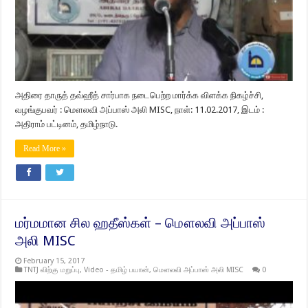
அதிரை தாருத் தவ்ஹீத் சார்பாக நடைபெற்ற மார்க்க விளக்க நிகழ்ச்சி,
வழங்குபவர் : மௌலவி அப்பாஸ் அலி MISC, நாள்: 11.02.2017, இடம் :
அதிராம் பட்டினம், தமிழ்நாடு.
Read More »
மர்மமான சில ஹதீஸ்கள் – மௌலவி அப்பாஸ்
அலி MISC
February 15, 2017
TNTJ விற்கு மறுப்பு
,
Video - தமிழ் பயான்
,
மௌலவி அப்பாஸ் அலி MISC
0