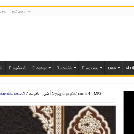
த்தை
துஆக்கள்
ள்
நூல்கள்
அகீதா
ஃபிஹ்க்
வரலாறு
Q&A
Al Is
்மாயில் ஸலஃபி
/
اُصُول الحَدِيث (உசூலுல் ஹதீஸ்) பாடம் 4 – MP3 –
ரிய