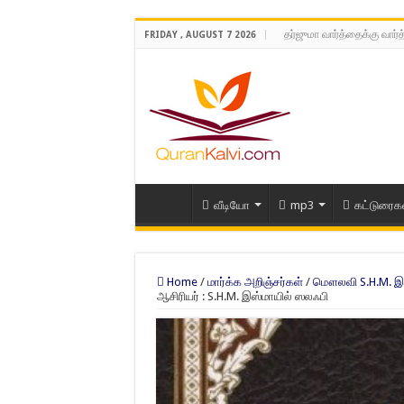
தர்ஜுமா வார்த்தைக்கு வார்
FRIDAY , AUGUST 7 2026
வீடியோ
mp3
கட்டுரைக
Home
/
மார்க்க அறிஞ்சர்கள்
/
மௌலவி S.H.M. இஸ
ஆசிரியர் : S.H.M. இஸ்மாயில் ஸலஃபி