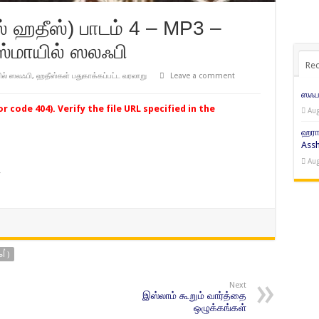
ஸ்மாயில் ஸலஃபி
Rec
ல் ஸலஃபி
,
ஹதீஸ்கள் பதுகாக்கப்பட்ட வரலாறு
Leave a comment
ஸஃபர
 code 404). Verify the file URL specified in the
Aug
ஹரா
Assh
Aug
,
உசூலுல் ஹதீஸ் ( اُصُول الحَدِيث )
Next
இஸ்லாம் கூறும் வார்த்தை
ஒழுக்கங்கள்