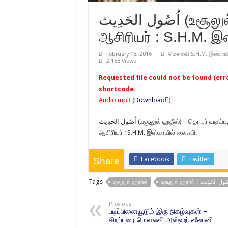
اُصُول الحَدِيث (உசூலுல் ஹதீஸ்) பாடம் 4 – MP3 –
ஆசிரியர் : S.H.M. இ
February 18, 2016
மௌலவி S.H.M. இஸ்மாயி
2,188 Views
Requested file could not be found (error
shortcode.
Audio mp3 (
Download
)
اُصُول الحَدِيث (உசூலுல் ஹதீஸ்) – தொடர் வகுப்பு
ஆசிரியர் : S.H.M. இஸ்மாயில் ஸலஃபி.
Facebook
Twitter
Share
Tags
உசூலுல் ஹதீஸ்
Previous
படிப்பினையூடும் இரு நிகழ்வுகள் –
சிறப்புரை மௌலவி அஸ்ஹர் ஸீலானி