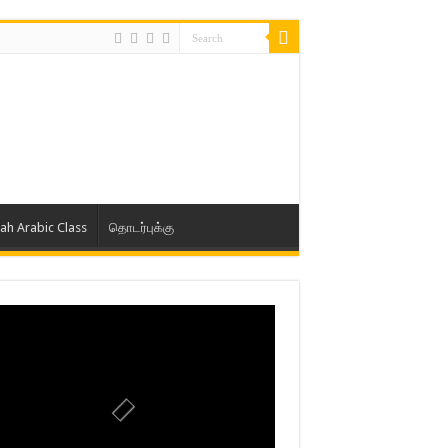
lah Arabic Class
தொடர்புக்கு
ாத் ஜும்ஆ தமிழாக்கம், Jamia Al