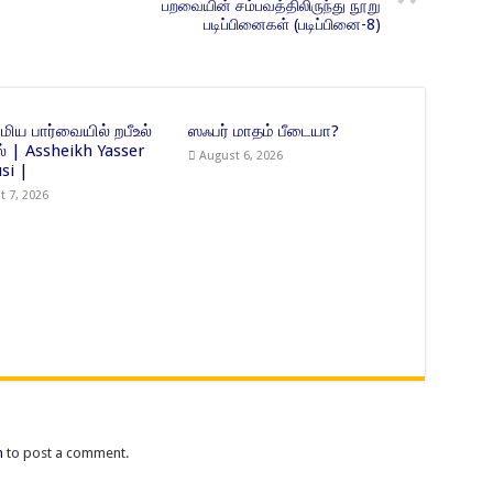
பறவையின் சம்பவத்திலிருந்து நூறு
படிப்பினைகள் (படிப்பினை-8)
ிய பார்வையில் றபீஉல்
ஸஃபர் மாதம் பீடையா?
் | Assheikh Yasser
August 6, 2026
si |
t 7, 2026
n
to post a comment.