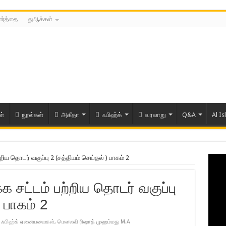
ார்த்தை
துஆக்கள்
ள்
நூல்கள்
அகீதா
ஃபிஹ்க்
வரலாறு
Q&A
Al Is
்றிய தொடர் வகுப்பு 2 (சத்தியம் செய்தல் ) பாகம் 2
்க சட்டம் பற்றிய தொடர் வகுப்பு
 பாகம் 2
,
ஃபிஹ்க் ஏனையவைகள்
,
மௌலவி ரிஷாத் முஹம்மது M.A
ரிய