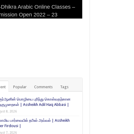
Dhikra Arabic Online Classes –
Dhikra Arabic Online Classes –
 DHIKRA ARABIC COLLEGE
iri Masjid (Kuwait Masjid), Malaz,
mission Open 2022 – 23
 Arabic
MISSION
yadh
ent
Popular
Comments
Tags
குர்ஆனின் மொழியை புரிந்து கொள்வதற்கான
ுமுறைகள் | Assheikh Adil Haq Abbasi |
ust 8, 2026
ாமிய பார்வையில் றபீஉல் அவ்வல் | Assheikh
er Firdousi |
ust 7, 2026