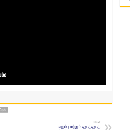
ய்தல்
Next
எறும்பு மற்றும் ஹுத்ஹுத்