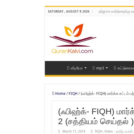
தர்ஜுமா வார்த்தைக்கு வ
SATURDAY , AUGUST 8 2026
வீடியோ
mp3
கட்டுரைக
Home
/
FIQH
/
(ஃபிஹ்க்- FIQH) மார்க்க சட்டம் பற
(ஃபிஹ்க்- FIQH) மார்க
2 (சத்தியம் செய்தல் )
March 11, 2014
FIQH
,
Video - தமிழ் பயான்