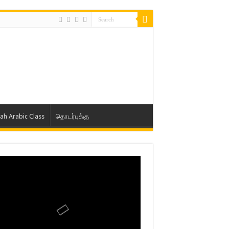
lah Arabic Class
தொடர்புக்கு
ாத் ஜும்ஆ தமிழாக்கம், Jamia Al