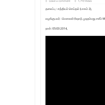
Leave a comment
1,710 Views
தலைப்பு : சத்தியம் செய்தல் (பாகம் 2),
வழங்குபவர் : மௌலவி ரிஷாத் முஹம்மது சலீம் M.
நாள்: 05:03:2014,