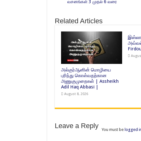
வசனங்கள் 3 முதல் 6 வரை
Related Articles
இஸ்லாம
அவ்வல
Firdou
Augus
அல்குர்ஆனின் மொழியை
புரிந்து கொள்வதற்கான
அணுகுமுறைகள் | Assheikh
Adil Haq Abbasi |
August 8, 2026
Leave a Reply
You must be
logged i