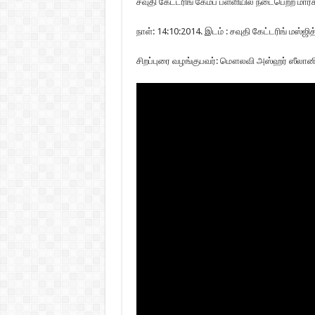
சவுதி கேட்டரிங் கேம்ப் பள்ளியில் நடைபெற்ற மார
நாள்: 14:10:2014. இடம் : சவுதி கேட்டரிங் மஸ்ஜி
சிறப்புரை வழங்குபவர்: மௌலவி அஸ்ஹர் ஸீலானி