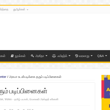
ார்த்தை
துஆக்கள்
ைகள்
நூல்கள்
அகீதா
ஃபிஹ்க்
வரலாறு
Q&A
enter
/
அகபா உடன்படிக்கை தரும் படிப்பினைகள்
ும் படிப்பினைகள்
ter
,
Video - தமிழ் பயான்
,
மௌலவி அஸ்ஹர் ஸீலானி