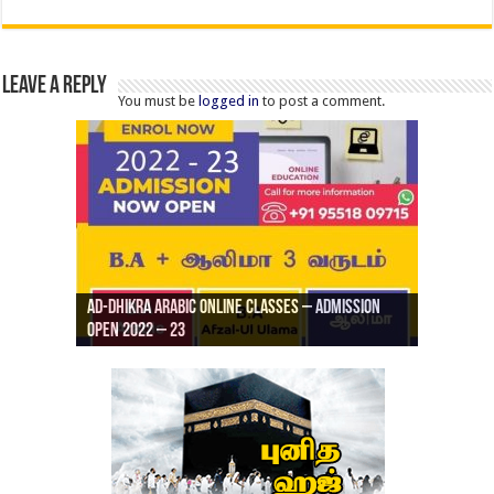
Leave a Reply
You must be
logged in
to post a comment.
Ad-Dhikra Arabic Online Classes – Admission
ரியாத் ஜும்ஆ தமிழாக்கம், Jamia Al Hajiri
Open 2022 – 23
Ad-Dhikra Arabic Online Classes – BA Arabic
AD DHIKRA ARABIC COLLEGE ADMISSION
Masjid (Kuwait Masjid), Malaz, Riyadh