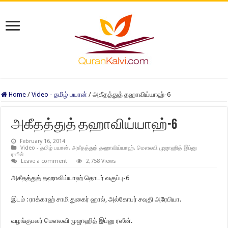
Home
/
Video - தமிழ் பயான்
/
அகீதத்துத் தஹாவிய்யாஹ்-6
அகீதத்துத் தஹாவிய்யாஹ்-6
February 16, 2014
Video - தமிழ் பயான்
,
அகீதத்துத் தஹாவிய்யாஹ்
,
மௌலவி முஜாஹித் இப்னு
ரஸீன்
Leave a comment
2,758 Views
அகீதத்துத் தஹாவிய்யாஹ் தொடர் வகுப்பு-6
இடம் : ராக்காஹ் சாமி துகைர் ஹால், அல்கோபர் சவுதி அரேபியா.
வழங்குபவர் மௌலவி முஜாஹித் இப்னு ரஸீன்.