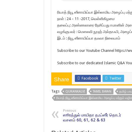
ரியாத் நியூ ஸீனாயிய்யா இஸ்லாமிய அழைப்பு மற்றும
நாள் : 24 – 11 -2017, வெள்ளிகிழமை
தலைப்பு: அண்ணலாரை நேசிப்பது ஈமானின் அடை
வழங்குபவர் : மௌலவி நூஹ் அல்தாஃபி, அழைப்பா
இடம் : நியூ ஸீனாயிய்யா தஃவா நிலையாம்
Subscribe to our Youtube Channel https:/
Subscribe to our dedicated Islamic Q&A Yo
Facebook
Twitter
Share
Tags
QURANKALVI
TAMIL BAYAN
தமிழ் பா
ரியாத் நியூ ஸீனாயிய்யா இஸ்லாமிய அழைப்பு மற்றும் வழிக
Previous
ஸூரத்துல் மாயிதா தஃப்ஸீர் தொடர்
வசனம் 60, 61, 62 & 63