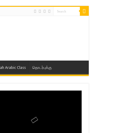
lah Arabic Class
தொடர்புக்கு
ாத் ஜும்ஆ தமிழாக்கம், Jamia Al