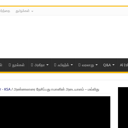
ார்த்தை
துஆக்கள்
ள்
நூல்கள்
அகீதா
ஃபிஹ்க்
வரலாறு
Q&A
Al Is
r - KSA
/
அண்ணலாரை நேசிப்பது ஈமானின் அடையாளம் – மவ்லிது
ரிய