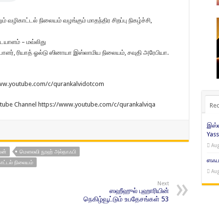
் வழிகாட்டல் நிலையம் வழங்கும் மாதந்திர சிறப்பு நிகழ்ச்சி,
யாளம் – மவ்லிது
ளர், ரியாத் ஓல்டு ஸினாயா இஸ்லாமிய நிலையம், சவுதி அரேபியா.
/www.youtube.com/c/qurankalvidotcom
utube Channel https://www.youtube.com/c/qurankalviqa
Rec
இஸ்ல
Yass
Aug
யன்
மௌலவி நூஹ் அல்தாஃபி
ஸஃபர
ாட்டல் நிலையம்
Aug
Next
ஸஹீஹுல் புஹாரியின்
நெகிழ்வூட்டும் உபதேசங்கள் 53