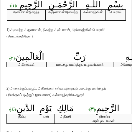
بِسْمِ
اللَّـهِ
الرَّحْمَـٰنِ
الرَّحِيمِ
﴾
﴿
١
அன்பாளன்
நிகரற்ற
அருளாளன்
அளவற்ற
அல்லாஹ்வின்
பெயரால்
1)
அளவற்ற அருளாளன், நிகரற்ற அன்பாளன், அல்லாஹ்வின் பெயரால்!
(தொடங்குகிறேன்).
َـهِ
رَبِّ
الْعَالَمِينَ
﴾
﴿
٢
அகிலங்கள்
படைத்து வளர்த்துப் பாதுகாப்பவன்
அல்லாஹ
2) அனைத்துப்புகழும், அகிலங்கள் எல்லாவற்றையும் படைத்து வளர்த்துப்
பரிபக்குவப்படுத்தும் (நாயனான) அல்லாஹ்வுக்கே ஆகும்.
الرَّحِيمِ
مَالِكِ
يَوْمِ
الدِّينِ
﴾
﴿
﴾
﴿
٤
٣
தீர்ப்பு
நாள்
அதிபதி
நிகரற்ற
அன்புடையோன்