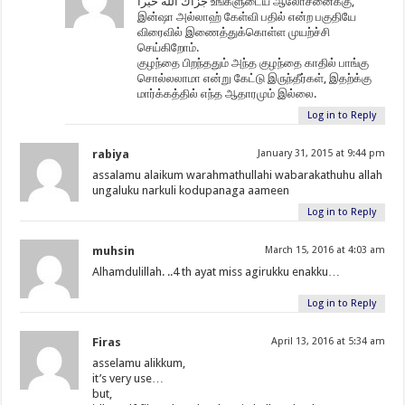
جزاك الله خيرا உங்களுடைய ஆலோசனைக்கு,
இன்ஷா அல்லாஹ் கேள்வி பதில் என்ற பகுதியே
விரைவில் இணைத்துக்கொள்ள முயற்ச்சி
செய்கிறோம்.
குழந்தை பிறந்ததும் அந்த குழந்தை காதில் பாங்கு
சொல்லலாமா என்று கேட்டு இருந்தீர்கள், இதற்க்கு
மார்க்கத்தில் எந்த ஆதாரமும் இல்லை.
Log in to Reply
rabiya
January 31, 2015 at 9:44 pm
assalamu alaikum warahmathullahi wabarakathuhu allah
ungaluku narkuli kodupanaga aameen
Log in to Reply
muhsin
March 15, 2016 at 4:03 am
Alhamdulillah. ..4 th ayat miss agirukku enakku…
Log in to Reply
Firas
April 13, 2016 at 5:34 am
asselamu alikkum,
it’s very use…
but,