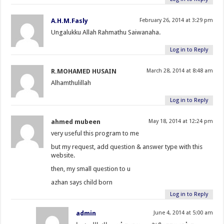
A.H.M.Fasly
February 26, 2014 at 3:29 pm
Ungalukku Allah Rahmathu Saiwanaha.
Log in to Reply
R.MOHAMED HUSAIN
March 28, 2014 at 8:48 am
Alhamthulillah
Log in to Reply
ahmed mubeen
May 18, 2014 at 12:24 pm
very useful this program to me
but my request, add question & answer type with this
website.
then, my small question to u
azhan says child born
Log in to Reply
admin
June 4, 2014 at 5:00 am