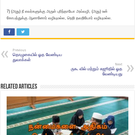
7) (அது) நீ எவர்களுக்கு அருள் புரிந்தாயோ அவ்வழி, (அது) உன்
கோபத்துக்கு ஆளானோர் வழியுமல்ல, நெறி தவறியோர் வழியுமல்ல.
Previous
தொழுகையில் ஓத வேண்டிய
துவாக்கள்
Next
ருகூ வில் மற்றும் சுஜூதில் ஓத
வேண்டியது
Related Articles