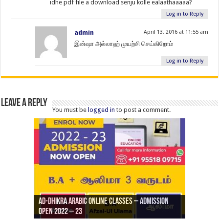
idhe pdf file a download senju kolle ealaathaaaaa?
Log in to Reply
admin
April 13, 2016 at 11:55 am
இன்ஷா அல்லாஹ் முயற்சி செய்கிறோம்
Log in to Reply
Leave a Reply
You must be
logged in
to post a comment.
Ad-Dhikra Arabic Online Classes – Admission
ரியாத் ஜும்ஆ தமிழாக்கம், Jamia Al Hajiri
Open 2022 – 23
Ad-Dhikra Arabic Online Classes – BA Arabic
AD DHIKRA ARABIC COLLEGE ADMISSION
Masjid (Kuwait Masjid), Malaz, Riyadh