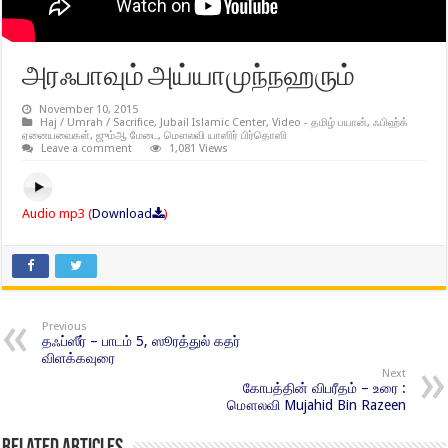
அரஃபாவும் அய்யாமுந்நஹரும்
November 10, 2015
Haj / Umrah / Sacrifice
,
Jubail Islamic Center
,
Video - தமிழ் பயான்
,
ஃபிஹ்க்
ஏனையவைகள்
,
ஜும்ஆ மேடை
,
மௌலவி யாஸிர் பிர்தொஸி
Leave a comment
1,081 Views
Audio mp3 (
Download
)
Previous
தஃப்ஸீர் – பாடம் 5, ஸூரத்துல் கதர்
விளக்கவுரை
Next
கோபத்தின் விபரீதம் – உரை :
மௌலவி Mujahid Bin Razeen