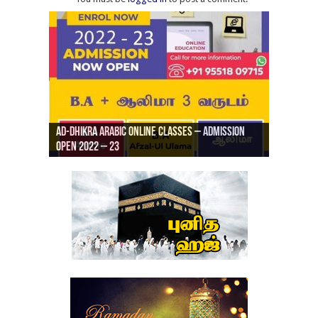
Ad-Dhikra Arabic Online Classes – Admission
ரியாத் ஜும்ஆ தமிழாக்கம், Jamia Al Hajiri
Open 2022 – 23
Ad-Dhikra Arabic Online Classes – BA Arabic
AD DHIKRA ARABIC COLLEGE ADMISSION
Masjid (Kuwait Masjid), Malaz, Riyadh