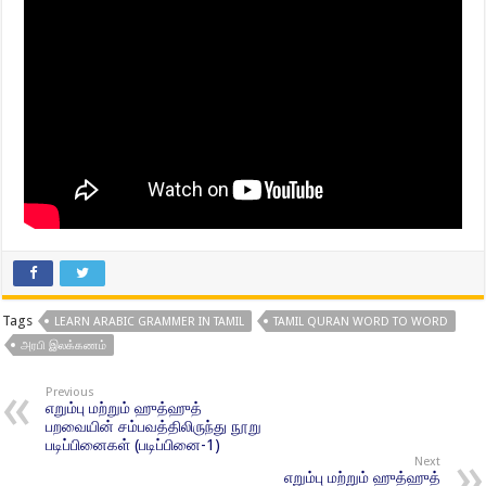
Tags
LEARN ARABIC GRAMMER IN TAMIL
TAMIL QURAN WORD TO WORD
அரபி இலக்கணம்
Previous
எறும்பு மற்றும் ஹுத்ஹுத்
பறவையின் சம்பவத்திலிருந்து நூறு
படிப்பினைகள் (படிப்பினை-1)
Next
எறும்பு மற்றும் ஹுத்ஹுத்