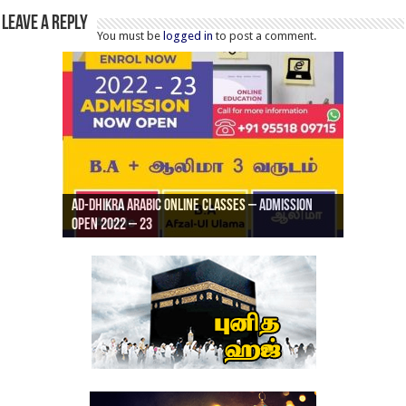
Leave a Reply
You must be
logged in
to post a comment.
Ad-Dhikra Arabic Online Classes – Admission
ரியாத் ஜும்ஆ தமிழாக்கம், Jamia Al Hajiri
Open 2022 – 23
Ad-Dhikra Arabic Online Classes – BA Arabic
AD DHIKRA ARABIC COLLEGE ADMISSION
Masjid (Kuwait Masjid), Malaz, Riyadh