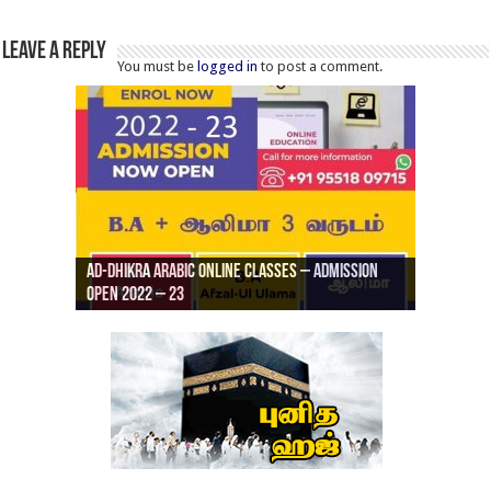
Leave a Reply
You must be
logged in
to post a comment.
Ad-Dhikra Arabic Online Classes – Admission
ரியாத் ஜும்ஆ தமிழாக்கம், Jamia Al Hajiri
Open 2022 – 23
Ad-Dhikra Arabic Online Classes – BA Arabic
AD DHIKRA ARABIC COLLEGE ADMISSION
Masjid (Kuwait Masjid), Malaz, Riyadh