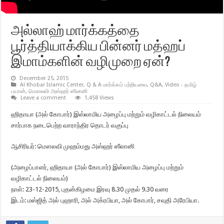
அல்லாஹ் மார்க்கத்தை
பூர்த்தியாக்கிய பின்னர் மத்ஹப்
இமாம்களின் வழிமுறை ஏன்?
December 25, 2015
Al Khobar Islamic Center
,
Q & A மார்க்கம் பற்றியவை
,
Q&A
,
Video - தமிழ்
பயான்
,
மௌலவி அஸ்ஹர் ஸீலானி
Leave a comment
1,458 Views
ஹிதாயா (அல் கோபார்) இஸ்லாமிய அழைப்பு மற்றும் வழிகாட்டல் நிலையம்
சார்பாக நடைபெற்ற வாராந்திர தொடர் வகுப்பு
ஆசிரியர்: மௌலவி முஹம்மது அஸ்ஹர் ஸீலானி
(அழைப்பாளர், ஹிதாயா (அல் கோபார்) இஸ்லாமிய அழைப்பு மற்றும்
வழிகாட்டல் நிலையம்)
நாள்: 23-12-2015, புதன்கிழமை இரவு 8.30 முதல் 9.30 வரை
இடம்: மஸ்ஜித் அல் புஹாரி, அல் அக்ரபியா, அல் கோபார், சவுதி அரேபியா.