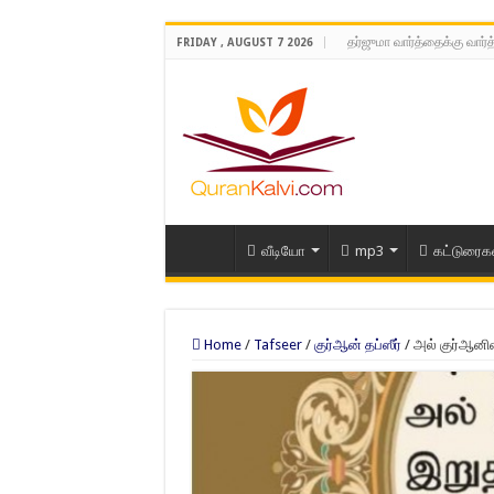
தர்ஜுமா வார்த்தைக்கு வார்
FRIDAY , AUGUST 7 2026
வீடியோ
mp3
கட்டுரைக
Home
/
Tafseer
/
குர்ஆன் தப்ஸீர்
/
அல் குர்ஆனின