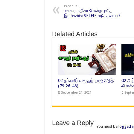
Previous
மக்கா, மதீனா போன்ற புனித
இடங்களில் SELFIE எடுக்கலாமா?
Related Articles
02 தப்ஃஸீர் ஸுரதுந் நாஜிzஆத்
02 அந
(79:26-46)
விளக்
September 21, 2021
Septe
Leave a Reply
You must be
logged i