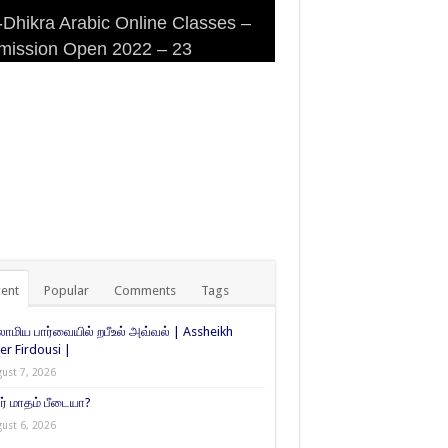
Dhikra Arabic Online Classes –
Dhikra Arabic Online Classes –
 DHIKRA ARABIC COLLEGE
iri Masjid (Kuwait Masjid), Malaz,
mission Open 2022 – 23
 Arabic
MISSION
yadh
ent
Popular
Comments
Tags
ாமிய பார்வையில் றபீஉல் அவ்வல் | Assheikh
er Firdousi |
ust 7, 2026
் மாதம் பீடையா?
ust 6, 2026