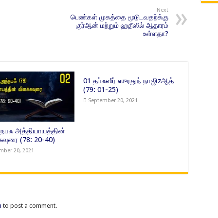
Next
பெண்கள் முகத்தை மூடுடவதற்க்கு
குர்ஆன் மற்றும் ஹதீஸில் ஆதாரம்
உள்ளதா?
01 தப்ஃஸீர் ஸுரதுந் நாஜிzஆத்
(79: 01-25)
September 20, 2021
்நபஃ அத்தியாயத்தின்
கவுரை (78: 20-40)
mber 20, 2021
n
to post a comment.