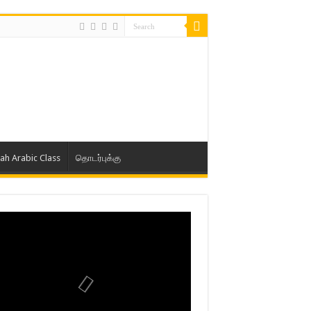
lah Arabic Class
தொடர்புக்கு
ாத் ஜும்ஆ தமிழாக்கம், Jamia Al