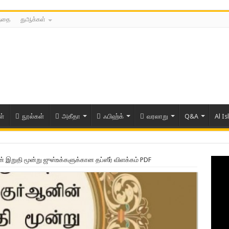
த்தை
துஆக்கள்
ள்
நூல்கள்
அகீதா
ஃபிஹ்க்
வரலாறு
Q&A
Al Is
் இறுதி மூன்று ஜுஸ்உக்களுக்கான தப்ஸீர் விளக்கம் PDF
ரிய